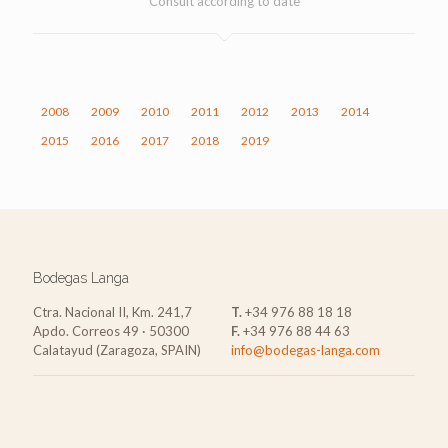
Consult according to date
2008
2009
2010
2011
2012
2013
2014
2015
2016
2017
2018
2019
Bodegas Langa
Ctra. Nacional II, Km. 241,7
T.
+34 976 88 18 18
Apdo. Correos 49 · 50300
F.
+34 976 88 44 63
Calatayud (Zaragoza, SPAIN)
info@bodegas-langa.com