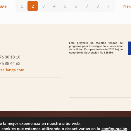
page
1
2
3
4
5
6
7
8
9
Nex
6 88 18 18
6 88 44 63
as-langa.com
Política de cookies
 la mejor experiencia en nuestro sitio web.
 cookies que estamos utilizando o desactivarlas en la
configuración
.