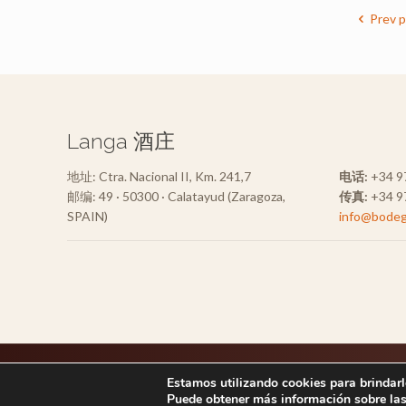
Prev 
Langa 酒庄
地址: Ctra. Nacional II, Km. 241,7
电话:
+34 97
邮编: 49 · 50300 · Calatayud (Zaragoza,
传真:
+34 97
SPAIN)
info@bodeg
© Bodegas Langa 2020.
Aviso legal
|
Política de privacidad
|
Estamos utilizando cookies para brindarle
Puede obtener más información sobre las