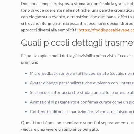
Domanda semplice, risposta sfumata: non è solo la grafica ad 
tono di voce coerente nelle notifiche, una palette cromatica
con eleganza un evento, e transizioni che eliminano l’effetto 
si trovano riferimenti interessanti in esempi di design di pro
approcci diversi alla semplicità:
https://fryddisposablevape.
Quali piccoli dettagli trasm
Risposta rapida: molti dettagli invisibili a prima vista. Ecco 
premium:
Microfeedback sonoro e tattile coordinato (sottile, non 
Avatar o badge personalizzati che evolvono con l’interaz
Sezioni dell’interfaccia che si adattano al fuso orario e a
Animazioni di pagamento e conferma curate come un picc
Contenuti editoriali e narrazioni brevi che arricchiscono i
Questi tocchi possono sembrare superflui separatamente, m
«giocare», ma vivere un ambiente pensato.