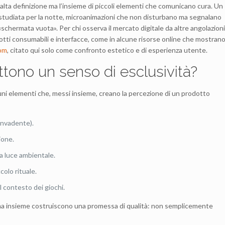
alta definizione ma l’insieme di piccoli elementi che comunicano cura. Un
 studiata per la notte, microanimazioni che non disturbano ma segnalano
«schermata vuota». Per chi osserva il mercato digitale da altre angolazioni
dotti consumabili e interfacce, come in alcune risorse online che mostran
com
, citato qui solo come confronto estetico e di esperienza utente.
ettono un senso di esclusività?
alcuni elementi che, messi insieme, creano la percezione di un prodotto
invadente).
ione.
lla luce ambientale.
olo rituale.
l contesto dei giochi.
a insieme costruiscono una promessa di qualità: non semplicemente