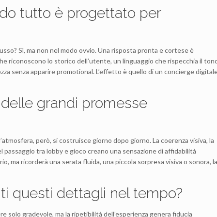
ndo tutto è progettato per
 lusso? Sì, ma non nel modo ovvio. Una risposta pronta e cortese è
che riconoscono lo storico dell’utente, un linguaggio che rispecchia il ton
zza senza apparire promotional. L’effetto è quello di un concierge digital
 delle grandi promesse
atmosfera, però, si costruisce giorno dopo giorno. La coerenza visiva, la
 nel passaggio tra lobby e gioco creano una sensazione di affidabilità
io, ma ricorderà una serata fluida, una piccola sorpresa visiva o sonora, l
i questi dettagli nel tempo?
e solo gradevole, ma la ripetibilità dell’esperienza genera fiducia