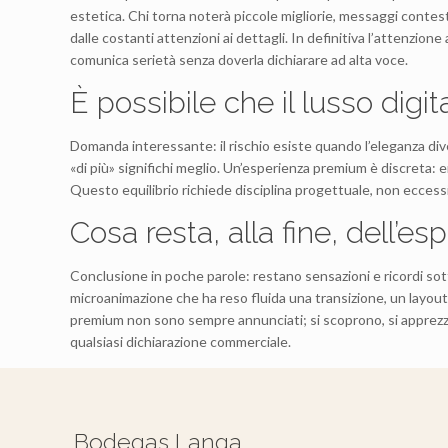
estetica. Chi torna noterà piccole migliorie, messaggi contest
dalle costanti attenzioni ai dettagli. In definitiva l’attenzio
comunica serietà senza doverla dichiarare ad alta voce.
È possibile che il lusso digi
Domanda interessante: il rischio esiste quando l’eleganza div
«di più» significhi meglio. Un’esperienza premium è discreta: 
Questo equilibrio richiede disciplina progettuale, non eccessi
Cosa resta, alla fine, dell’es
Conclusione in poche parole: restano sensazioni e ricordi so
microanimazione che ha reso fluida una transizione, un layout
premium non sono sempre annunciati; si scoprono, si apprezzano
qualsiasi dichiarazione commerciale.
Bodegas Langa