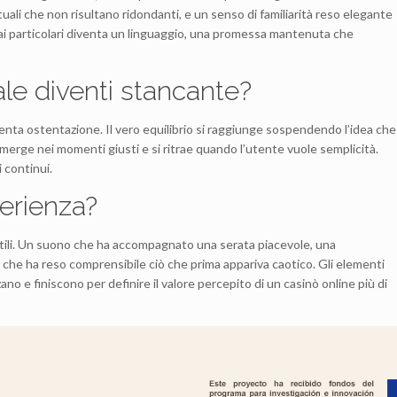
uali che non risultano ridondanti, e un senso di familiarità reso elegante
ne ai particolari diventa un linguaggio, una promessa mantenuta che
tale diventi stancante?
enta ostentazione. Il vero equilibrio si raggiunge sospendendo l’idea che
emerge nei momenti giusti e si ritrae quando l’utente vuole semplicità.
 continui.
perienza?
ttili. Un suono che ha accompagnato una serata piacevole, una
 che ha reso comprensibile ciò che prima appariva caotico. Gli elementi
 e finiscono per definire il valore percepito di un casinò online più di