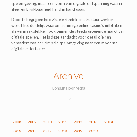
spelomgeving, maar een vorm van digitale ontspanning waarin
sfeer en bruikbaarheid hand in hand gaan.
Door te begrijpen hoe visuele ritmiek en structuur werken,
wordt het duidelijk waarom sommige online casino’s uitblinken
als vermaakplekken, ook binnen de steeds groeiende markt van
digitale spellen. Het is deze aandacht voor detail die hen
verandert van een simpele spelomgeving naar een moderne
digitale entertainer.
Archivo
Consulta por fecha
2008
2009
2010
2011
2012
2013
2014
2015
2016
2017
2018
2019
2020