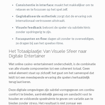
Consistentie in interface:
maakt het makkelijker om te
relaxen en te focussen op het spel zelf.
Geglobaliseerde esthetiek:
zorgt dat de ervaring ook
internationaal vertrouwen uitstraalt.
Visuele feedback:
beloont de speler via subtiele hints
zonder opdringerig te zijn.
Focuspunten en flow:
dagen uit zonder te overweldigen,
ze dragen bij aan het speelse ritme.
Het Totaalplaatje: Van Visuele Sfeer naar
Digitale Entertainer
Wat online casino-entertainment onderscheidt, is de combinatie
van alle visuele componenten tot een coherent totaal. Geen
enkel element staat op zichzelf; het gaat om het samenspel dat
leidt tot een meeslepende ervaring die spelers herhaaldelijk
terug laat keren.
Deze digitale omgevingen zijn subtiel vormgegeven om continu
comfort te bieden, aantrekkelijk genoeg om aandacht vast te
houden en voldoende speelruimte te geven om variatie aan te
bieden zonder stress. Het resultaat is niet zomaar een